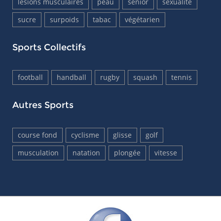
lésions musculaires
peau
senior
sexualité
sucre
surpoids
tabac
végétarien
Sports Collectifs
football
handball
rugby
squash
tennis
Autres Sports
course fond
cyclisme
glisse
golf
musculation
natation
plongée
vitesse