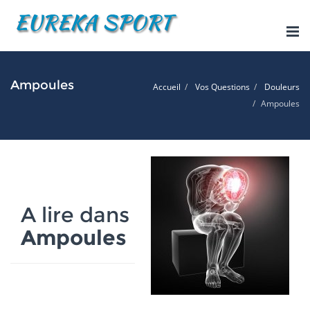
Tog
nav
Ampoules
Accueil
Vos Questions
Douleurs
Ampoules
A lire dans
Ampoules