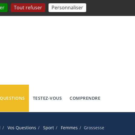
er
Tout refuser
Personnaliser
 QUESTIONS
TESTEZ-VOUS
COMPRENDRE
l
Vos Questions
Sport
Femmes
Grossesse