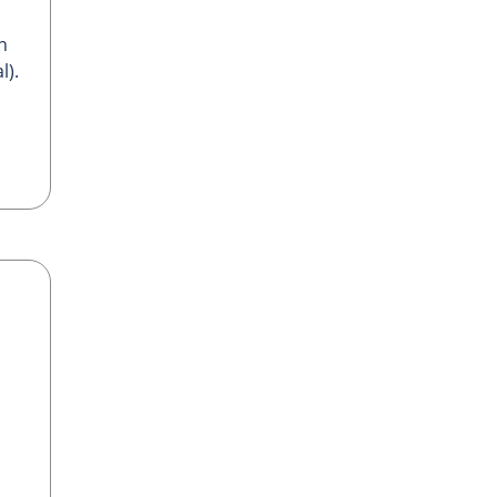
n
l).