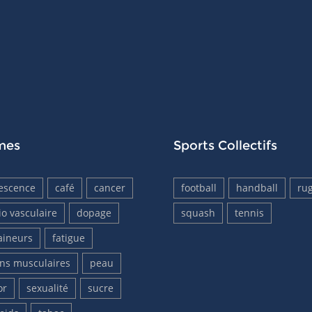
mes
Sports Collectifs
escence
café
cancer
football
handball
ru
io vasculaire
dopage
squash
tennis
aineurs
fatigue
ons musculaires
peau
or
sexualité
sucre