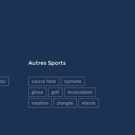
Autres Sports
gby
course fond
cyclisme
glisse
golf
musculation
natation
plongée
vitesse