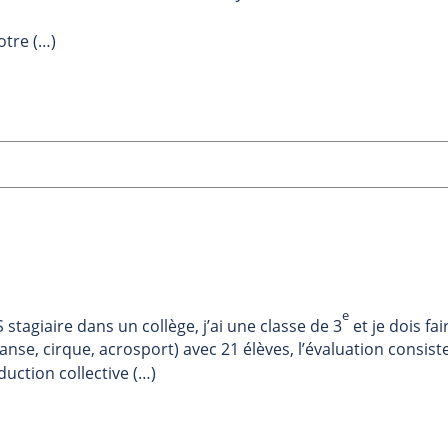
otre (…)
e
 stagiaire dans un collège, j’ai une classe de 3
et je dois fai
danse, cirque, acrosport) avec 21 élèves, l’évaluation consist
uction collective (…)