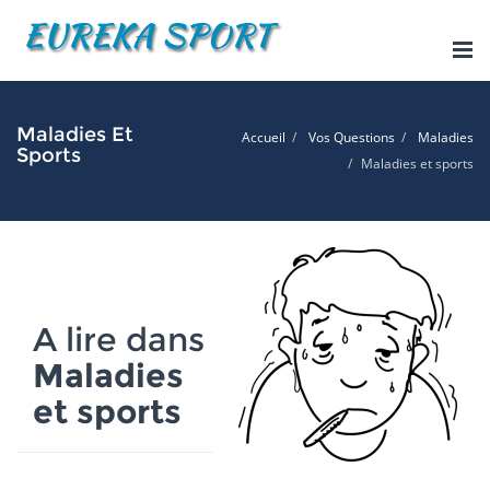
Tog
nav
Maladies Et
Accueil
Vos Questions
Maladies
Sports
Maladies et sports
A lire dans
Maladies
et sports