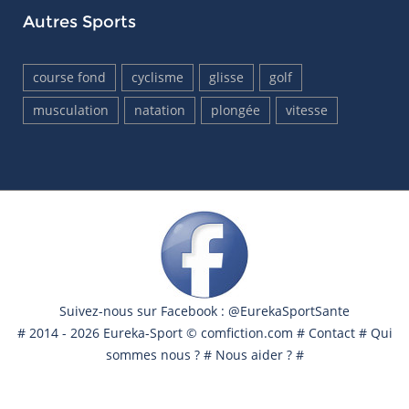
Autres Sports
course fond
cyclisme
glisse
golf
musculation
natation
plongée
vitesse
Suivez-nous sur Facebook : @EurekaSportSante
# 2014 - 2026 Eureka-Sport ©
comfiction.com
#
Contact
#
Qui
sommes nous ?
#
Nous aider ?
#