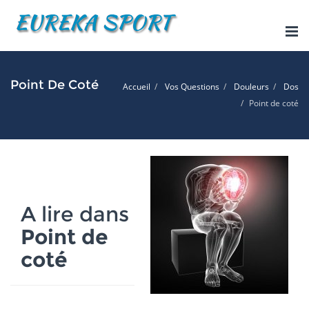
Tog
nav
Point De Coté
Accueil
Vos Questions
Douleurs
Dos
Point de coté
A lire dans
Point de
coté