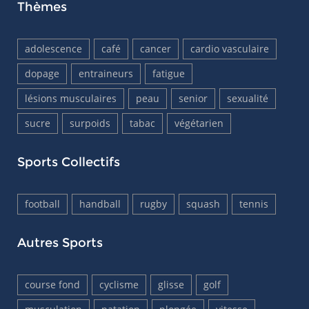
Thèmes
adolescence
café
cancer
cardio vasculaire
dopage
entraineurs
fatigue
lésions musculaires
peau
senior
sexualité
sucre
surpoids
tabac
végétarien
Sports Collectifs
football
handball
rugby
squash
tennis
Autres Sports
course fond
cyclisme
glisse
golf