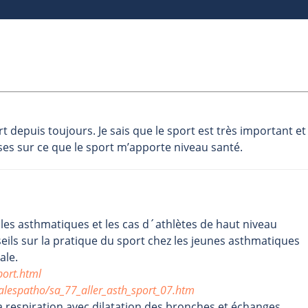
t depuis toujours. Je sais que le sport est très important et 
ses sur ce que le sport m’apporte niveau santé.
 les asthmatiques et les cas d´athlètes de haut niveau
ils sur la pratique du sport chez les jeunes asthmatiques
ale.
ort.html
palespatho/sa_77_aller_asth_sport_07.htm
 respiration avec dilatation des bronches et échanges