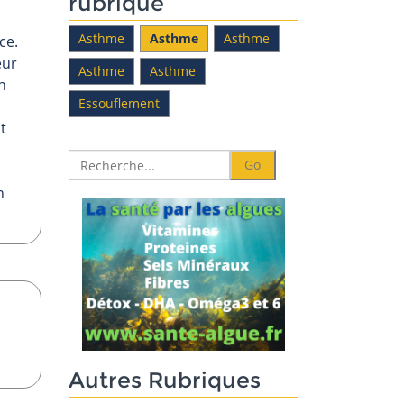
rubrique
Asthme
Asthme
Asthme
ce.
eur
Asthme
Asthme
n
Essouflement
t
n
Autres Rubriques