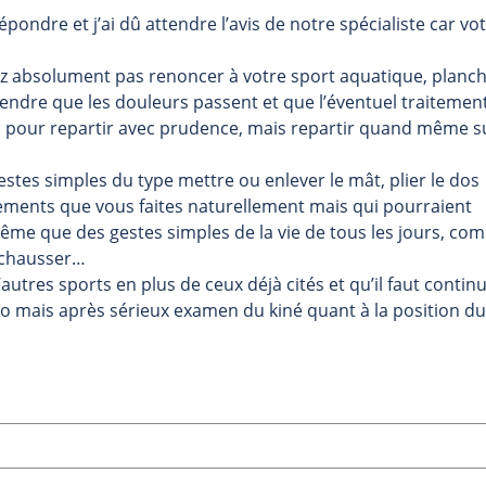
répondre et j’ai dû attendre l’avis de notre spécialiste car vo
vez absolument pas renoncer à votre sport aquatique, planc
attendre que les douleurs passent et que l’éventuel traitemen
os pour repartir avec prudence, mais repartir quand même s
stes simples du type mettre ou enlever le mât, plier le dos
vements que vous faites naturellement mais qui pourraient
me que des gestes simples de la vie de tous les jours, co
e chausser…
utres sports en plus de ceux déjà cités et qu’il faut continu
élo mais après sérieux examen du kiné quant à la position du