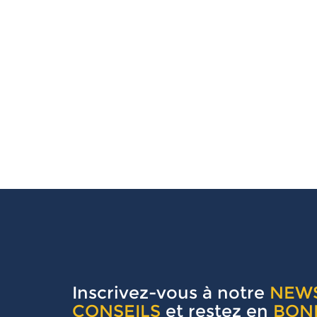
Inscrivez-vous à notre
NEW
CONSEILS
et restez en
BON