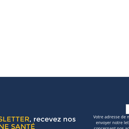
Votre adresse de 
SLETTER
, recevez nos
envoyer notre let
NE SANTÉ
concernant nos act