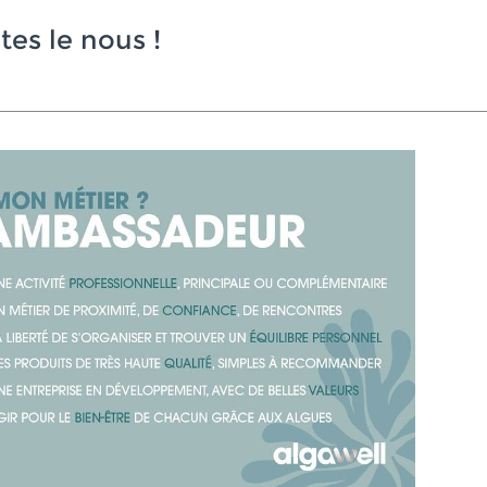
tes le nous
!