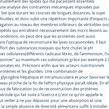
tuellement des lipides qui me paraissent essentiels
, une analyse des contraintes mécaniques imposées par
 fait que durant les courses de longues distances, le sujet
oulées, et donc subit une répétition importante d’impacts
opagation au niveau des membres inférieurs de véritables on
pétés qui entraînent nécessairement des micro lésions au
onditions, on peut dire que les protéines sont aussi
ns l’optique de reconstruire les lyses occasionnées. Il faut
effort des substances toxiques qui font chuter le pH
es cellulaires(différents radicaux libres, de l’ammonium, l’i
tamponner" au maximum ces substances grâce par exemple à 
nates etc. Précisons enfin que les acteurs nutritionnels
protéines et les glucides. Une combinaison de
 glycogène hépatique et intramusculaire et pour favoriser l
proche de la fin de l’effort physique paraît idéale. En ef
sus de fabrication ou de reconstruction des protéines
iode qui fait suite à l’exercice (c’est ce qu’on appelle le
aut veiller à ne pas dépasser pour une absorption et une
la simple absence de diversité alimentaire suffit à installer