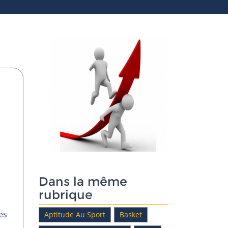
Dans la même
rubrique
es
Aptitude Au Sport
Basket