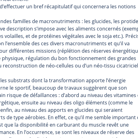
’effectuer un bref récapitulatif qui concernera les notions
grandes familles de macronutriments : les glucides, les protid
rève description s’impose avec les aliments concernés (exem
 volailles, et de protéines végétales avec le soja etc.). Préci
on l’ensemble des ces divers macronutriments et qu’il va
 pour différentes missions (réplétion des réserves énergétiq
ce physique, régulation du bon fonctionnement des grandes
 reconstruction de néo-cellules ou d’un néo-tissu cicatricie
les substrats dont la transformation apporte l’énergie
erne le sportif, beaucoup de travaux suggèrent que son
in risque de défaillances : d’abord au niveau des vitamines
gétique, ensuite au niveau des oligo éléments (comme le
, enfin, au niveau des apports en glucides qui seraient
ts de type aérobies. En effet, ce qu’il me semble important
est que la disponibilité en carburant du muscle revêt une
ance. En l’occurrence, se sont les niveaux de réserve des