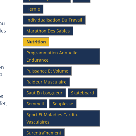
Hernie
Individualisation Du Travail
 au
des
Marathon Des Sables
Nutrition
Programmation Annuelle
Endurance
on
Puissance Et Volume
la
Raideur Musculaire
Saut En Longueur
Skateboard
es
fet,
Sommeil
Souplesse
Sport Et Maladies Cardio-
Vasculaires
Surentraînement