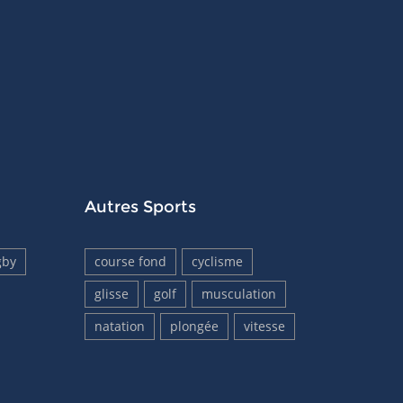
Autres Sports
gby
course fond
cyclisme
glisse
golf
musculation
natation
plongée
vitesse