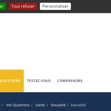
er
Tout refuser
Personnaliser
 QUESTIONS
TESTEZ-VOUS
COMPRENDRE
l
Vos Questions
Santé
Sexualité
Sexualité