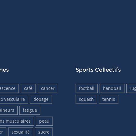
mes
Sports Collectifs
escence
café
cancer
football
handball
ru
io vasculaire
dopage
squash
tennis
aineurs
fatigue
ons musculaires
peau
or
sexualité
sucre