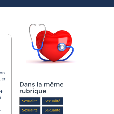
ion
uer
Dans la même
rubrique
de
n
Sexualité
Sexualité
s
Sexualité
Sexualité