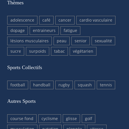
Thèmes
adolescence
café
cancer
cardio vasculaire
dopage
entraineurs
fatigue
lésions musculaires
peau
senior
sexualité
sucre
surpoids
tabac
végétarien
Sports Collectifs
football
handball
rugby
squash
tennis
Autres Sports
course fond
cyclisme
glisse
golf
musculation
natation
plongée
vitesse