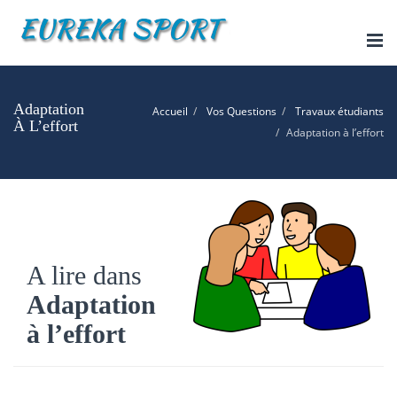
Tog
nav
Adaptation
Accueil
Vos Questions
Travaux étudiants
À L’effort
Adaptation à l’effort
A lire dans
Adaptation
à l’effort