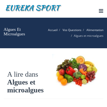
Tog
nav
Algues Et
Accueil
Vos Questions
Alimentation
Microalgues
Algues et microalgues
A lire dans
Algues et
microalgues