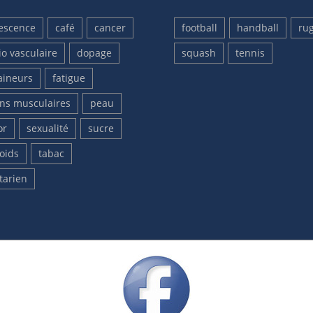
escence
café
cancer
football
handball
ru
io vasculaire
dopage
squash
tennis
aineurs
fatigue
ons musculaires
peau
or
sexualité
sucre
oids
tabac
tarien