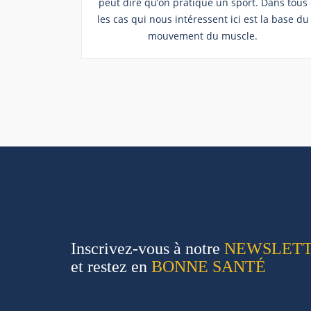
peut dire qu’on pratique un sport. Dans tous
les cas qui nous intéressent ici est la base du
mouvement du muscle.
Inscrivez-vous à notre
NEWSLET
et restez en
BONNE SANTÉ