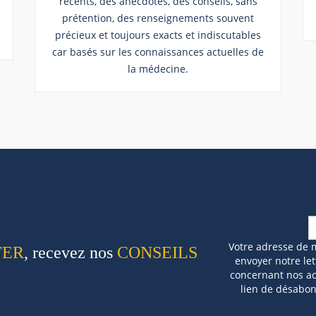
récents, des anecdotes, des conseils, sans
prétention, des renseignements souvent
précieux et toujours exacts et indiscutables
car basés sur les connaissances actuelles de
la médecine.
Votre adresse de 
TER
, recevez nos
CONSEILS
envoyer notre let
concernant nos act
lien de désabo