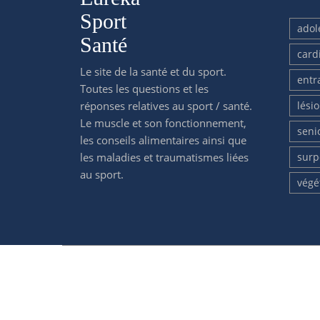
Sport
adol
Santé
card
Le site de la santé et du sport.
entr
Toutes les questions et les
réponses relatives au sport / santé.
lési
Le muscle et son fonctionnement,
seni
les conseils alimentaires ainsi que
les maladies et traumatismes liées
surp
au sport.
végé