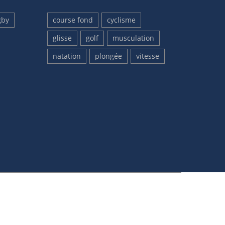
gby
course fond
cyclisme
glisse
golf
musculation
natation
plongée
vitesse