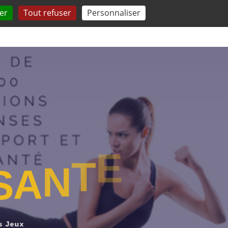
er
Tout refuser
Personnaliser
 QUESTIONS
TESTEZ-VOUS
COMPRENDRE
S
A
N
T
E
s Jeux