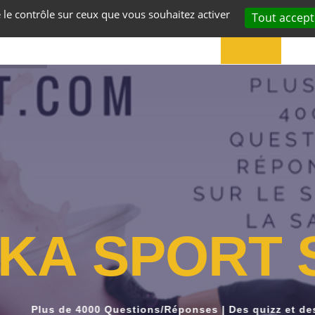
e le contrôle sur ceux que vous souhaitez activer
Tout accept
ACCUEIL
VOS
K
A
S
P
O
R
T
Plus de 4000 Questions/Réponses | Des quizz et de