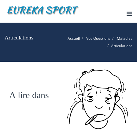
Tog
nav
Articulations
Accueil
Vos Questions
Maladies
Articulations
A lire dans