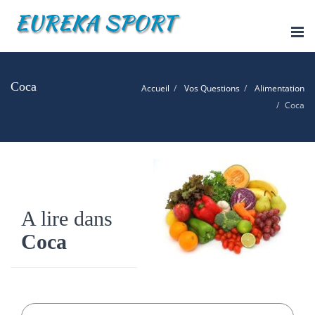
Tog
nav
Coca
Accueil
Vos Questions
Alimentation
Coca
A lire dans
Coca