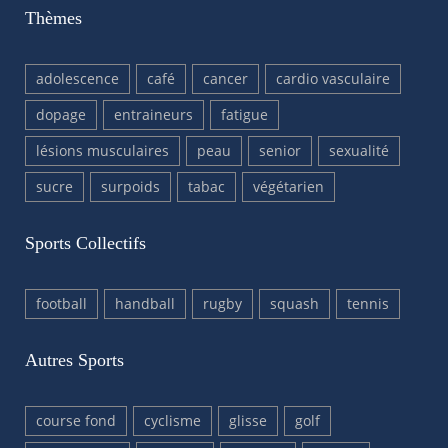
Thèmes
adolescence
café
cancer
cardio vasculaire
dopage
entraineurs
fatigue
lésions musculaires
peau
senior
sexualité
sucre
surpoids
tabac
végétarien
Sports Collectifs
football
handball
rugby
squash
tennis
Autres Sports
course fond
cyclisme
glisse
golf