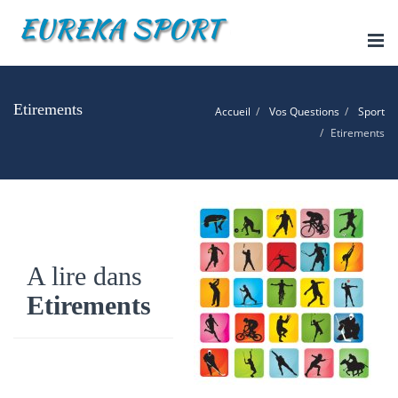
Tog
nav
Etirements
Accueil
Vos Questions
Sport
Etirements
A lire dans
Etirements