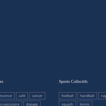
es
Sports Collectifs
escence
café
cancer
football
handball
ru
io vasculaire
dopage
squash
tennis