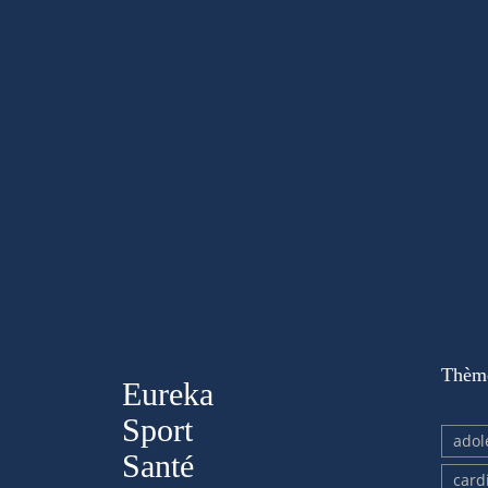
Thèm
Eureka
Sport
adol
Santé
card