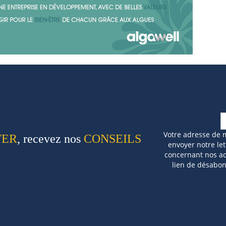
Votre adresse de 
TER
, recevez nos
CONSEILS
envoyer notre let
concernant nos act
lien de désabo