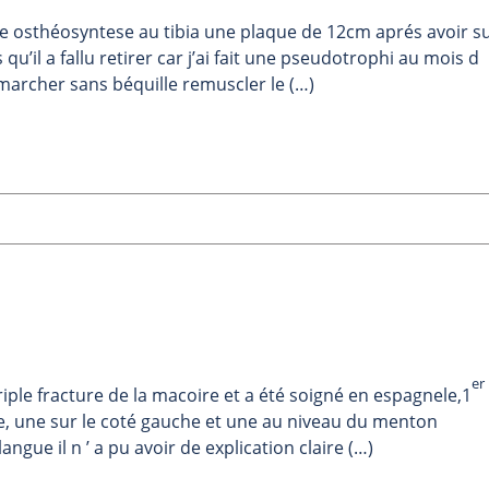
une osthéosyntese au tibia une plaque de 12cm aprés avoir s
’il a fallu retirer car j’ai fait une pseudotrophi au mois d
marcher sans béquille remuscler le (…)
er
ple fracture de la macoire et a été soigné en espagnele,1
e, une sur le coté gauche et une au niveau du menton
angue il n ’ a pu avoir de explication claire (…)