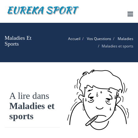
Tog
nav
Maladies Et
Accueil
Vos Questions
Maladies
Sports
Maladies et sports
A lire dans
Maladies et
sports