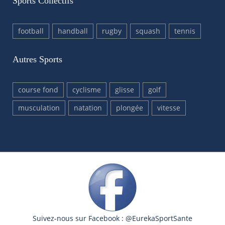
Sports Collectifs
football
handball
rugby
squash
tennis
Autres Sports
course fond
cyclisme
glisse
golf
musculation
natation
plongée
vitesse
Suivez-nous sur Facebook : @EurekaSportSante