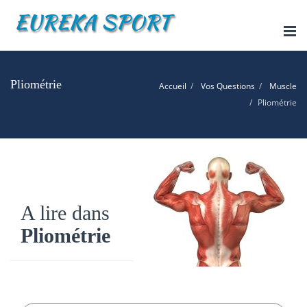
Tog
nav
Pliométrie
Accueil
Vos Questions
Muscle
Pliométrie
A lire dans
Pliométrie