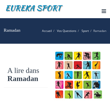
Tog
nav
Ramadan
Accueil
Vos Questions
Sport
Ramadan
A lire dans
Ramadan