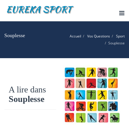
Tog
nav
Souplesse
Accueil
Vos Questions
Sport
Souplesse
A lire dans
Souplesse