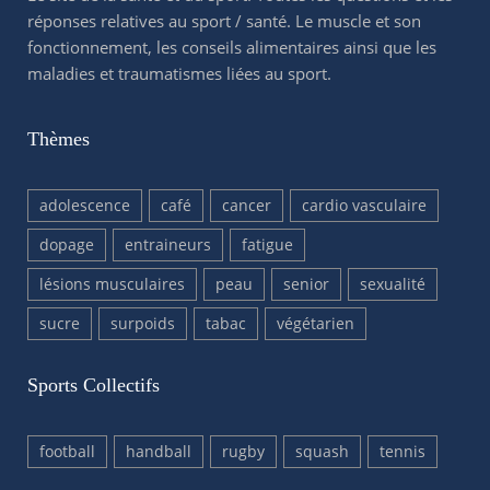
réponses relatives au sport / santé. Le muscle et son
fonctionnement, les conseils alimentaires ainsi que les
maladies et traumatismes liées au sport.
Thèmes
adolescence
café
cancer
cardio vasculaire
dopage
entraineurs
fatigue
lésions musculaires
peau
senior
sexualité
sucre
surpoids
tabac
végétarien
Sports Collectifs
football
handball
rugby
squash
tennis