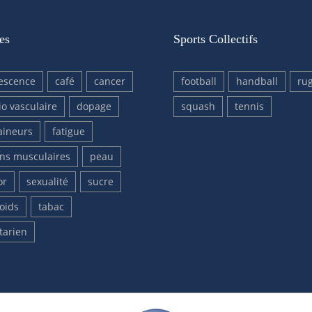
es
Sports Collectifs
escence
café
cancer
football
handball
ru
io vasculaire
dopage
squash
tennis
aineurs
fatigue
ons musculaires
peau
or
sexualité
sucre
oids
tabac
tarien