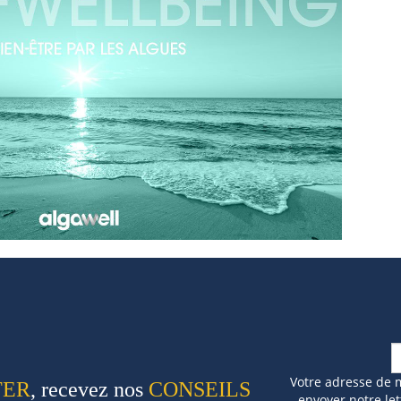
Votre adresse de 
TER
, recevez nos
CONSEILS
envoyer notre let