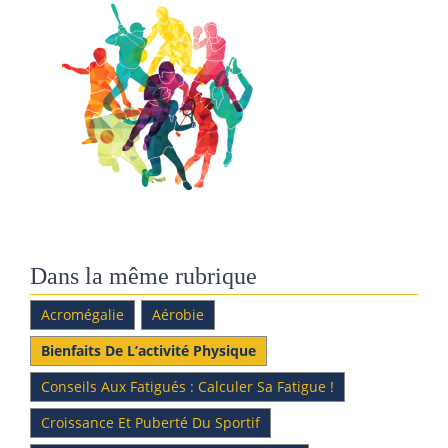
Dans la même rubrique
Acromégalie
Aérobie
Bienfaits De L’activité Physique
Conseils Aux Fatigués : Calculer Sa Fatigue !
Croissance Et Puberté Du Sportif