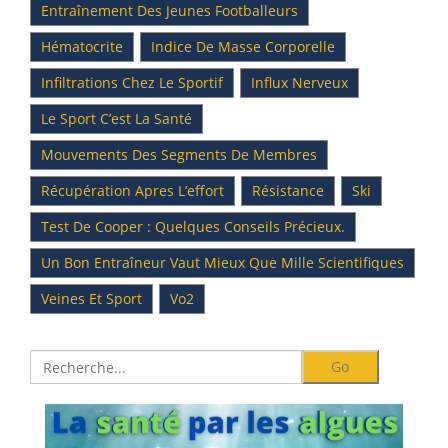
Entraînement Des Jeunes Footballeurs
Hématocrite
Indice De Masse Corporelle
Infiltrations Chez Le Sportif
Influx Nerveux
Le Sport C’est La Santé
Mouvements Des Segments De Membres
Récupération Apres L’effort
Résistance
Ski
Test De Cooper : Quelques Conseils Précieux.
Un Bon Entraîneur Vaut Mieux Que Mille Scientifiques
Veines Et Sport
Vo2