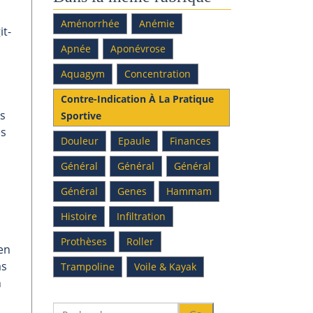
Aménorrhée
Anémie
it-
Apnée
Aponévrose
Aquagym
Concentration
Contre-Indication À La Pratique
rs
Sportive
es
Douleur
Epaule
Finances
Général
Général
Général
Général
Genes
Hammam
Histoire
Infiltration
Prothèses
Roller
ien
as
Trampoline
Voile & Kayak
n