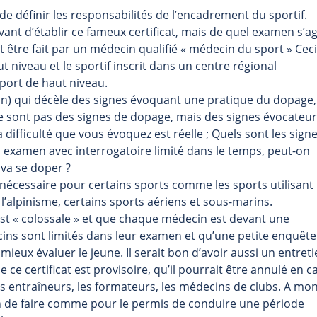
t de définir les responsabilités de l’encadrement du sportif.
nt d’établir ce fameux certificat, mais de quel examen s’ag
doit être fait par un médecin qualifié « médecin du sport » Ceci
t niveau et le sportif inscrit dans un centre régional
port de haut niveau.
on) qui décèle des signes évoquant une pratique du dopage,
e ne sont pas des signes de dopage, mais des signes évocateu
 difficulté que vous évoquez est réelle ; Quels sont les sign
examen avec interrogatoire limité dans le temps, peut-on
 va se doper ?
nécessaire pour certains sports comme les sports utilisant
’alpinisme, certains sports aériens et sous-marins.
est « colossale » et que chaque médecin est devant une
ecins sont limités dans leur examen et qu’une petite enquête
ieux évaluer le jeune. Il serait bon d’avoir aussi un entret
ue ce certificat est provisoire, qu’il pourrait être annulé en c
 entraîneurs, les formateurs, les médecins de clubs. A mo
 bon de faire comme pour le permis de conduire une période