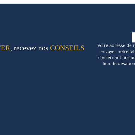
Votre adresse de 
TER
, recevez nos
CONSEILS
envoyer notre let
concernant nos act
lien de désabo