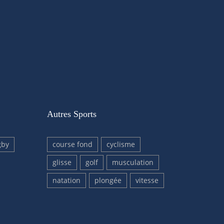
Autres Sports
gby
course fond
cyclisme
glisse
golf
musculation
natation
plongée
vitesse