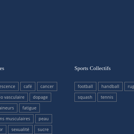
es
Sports Collectifs
escence
café
cancer
football
handball
ru
io vasculaire
dopage
squash
tennis
aineurs
fatigue
ons musculaires
peau
or
sexualité
sucre