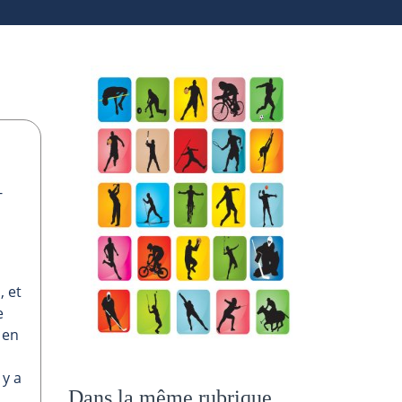
-
, et
e
 en
 y a
Dans la même rubrique