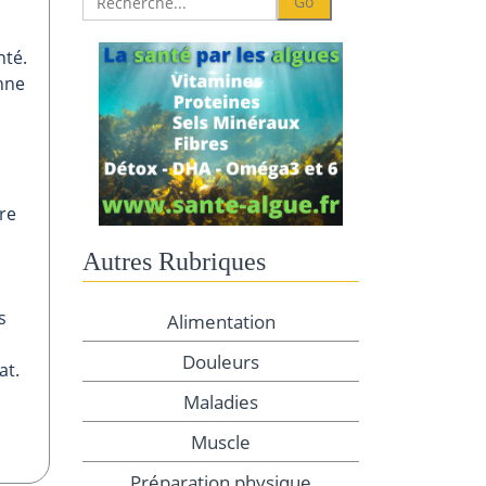
nté.
onne
tre
Autres Rubriques
s
Alimentation
,
Douleurs
at.
Maladies
Muscle
Préparation physique