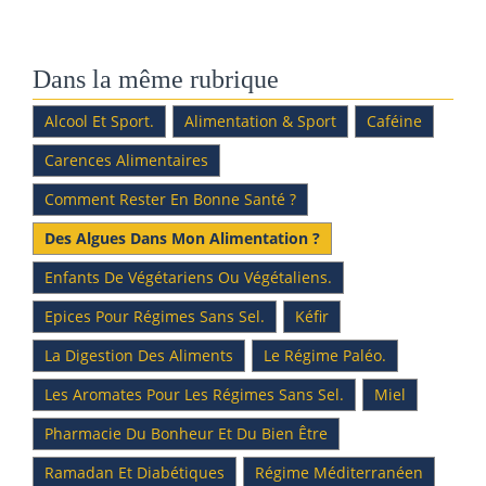
Dans la même rubrique
Alcool Et Sport.
Alimentation & Sport
Caféine
Carences Alimentaires
Comment Rester En Bonne Santé ?
Des Algues Dans Mon Alimentation ?
Enfants De Végétariens Ou Végétaliens.
Epices Pour Régimes Sans Sel.
Kéfir
La Digestion Des Aliments
Le Régime Paléo.
Les Aromates Pour Les Régimes Sans Sel.
Miel
Pharmacie Du Bonheur Et Du Bien Être
Ramadan Et Diabétiques
Régime Méditerranéen