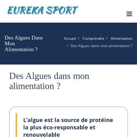
Tog
nav
Des Algues Dans
Accueil
Comprendre
Alimentation
Mon
Des Algues dans mon alimentation ?
Alimentation ?
Des Algues dans mon
alimentation ?
L’algue est la source de protéine
la plus éco-responsable et
renouvelable