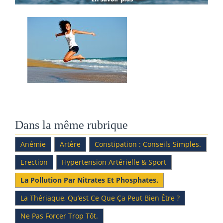
Dans la même rubrique
Anémie
Artère
Constipation : Conseils Simples.
Erection
Hypertension Artérielle & Sport
La Pollution Par Nitrates Et Phosphates.
La Thériaque, Qu’est Ce Que Ça Peut Bien Être ?
Ne Pas Forcer Trop Tôt.