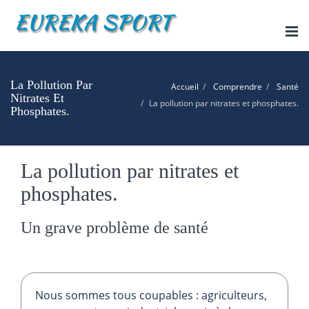
Tog
nav
La Pollution Par
Accueil
Comprendre
Santé
Nitrates Et
La pollution par nitrates et phosphates.
Phosphates.
La pollution par nitrates et
phosphates.
Un grave problème de santé
Nous sommes tous coupables : agriculteurs,