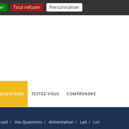
er
Tout refuser
Personnaliser
 QUESTIONS
TESTEZ-VOUS
COMPRENDRE
cueil
Vos Questions
Alimentation
Lait
Lait