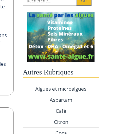
rte
 ans
r
des
Autres Rubriques
Algues et microalgues
Aspartam
Café
Citron
Coca