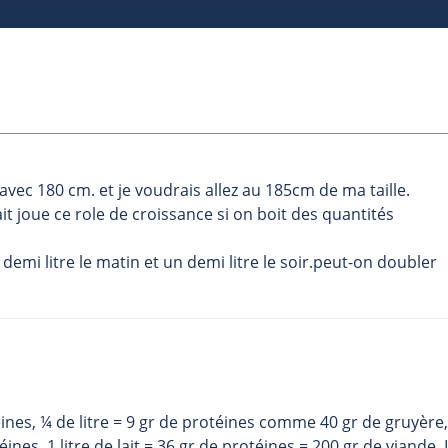
 avec 180 cm. et je voudrais allez au 185cm de ma taille.
lait joue ce role de croissance si on boit des quantités
un demi litre le matin et un demi litre le soir.peut-on doubler
téines, ¼ de litre = 9 gr de protéines comme 40 gr de gruyère,
nes, 1 litre de lait = 36 gr de protéines = 200 gr de viande. 