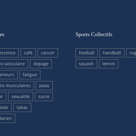
es
Sports Collectifs
escence
café
cancer
football
handball
ru
io vasculaire
dopage
squash
tennis
aineurs
fatigue
ons musculaires
peau
or
sexualité
sucre
oids
tabac
tarien