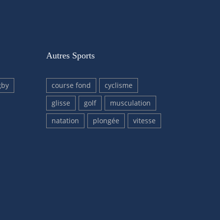
Autres Sports
gby
course fond
cyclisme
glisse
golf
musculation
natation
plongée
vitesse