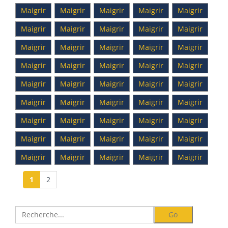
Maigrir
Maigrir
Maigrir
Maigrir
Maigrir
Maigrir
Maigrir
Maigrir
Maigrir
Maigrir
Maigrir
Maigrir
Maigrir
Maigrir
Maigrir
Maigrir
Maigrir
Maigrir
Maigrir
Maigrir
Maigrir
Maigrir
Maigrir
Maigrir
Maigrir
Maigrir
Maigrir
Maigrir
Maigrir
Maigrir
Maigrir
Maigrir
Maigrir
Maigrir
Maigrir
Maigrir
Maigrir
Maigrir
Maigrir
Maigrir
Maigrir
Maigrir
Maigrir
Maigrir
Maigrir
1
2