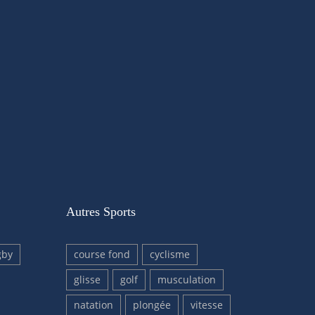
Autres Sports
gby
course fond
cyclisme
glisse
golf
musculation
natation
plongée
vitesse