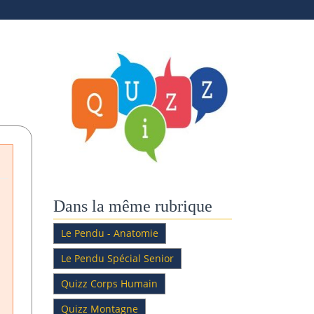
Dans la même rubrique
Le Pendu - Anatomie
Le Pendu Spécial Senior
Quizz Corps Humain
Quizz Montagne