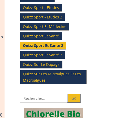
Quizz Sport - Études
Quizz Sport - Études 2
Quizz Sport Et Médecine
Quizz Sport Et Santé
 ?
Quizz Sport Et Santé 2
Quizz Sport Et Santé 3
Quizz Sur Le Dopage
Quizz Sur Les Microalgues Et Les
Macroalgues
t)