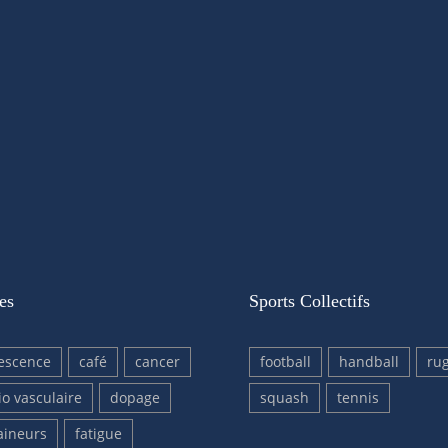
es
Sports Collectifs
escence
café
cancer
football
handball
ru
io vasculaire
dopage
squash
tennis
aineurs
fatigue