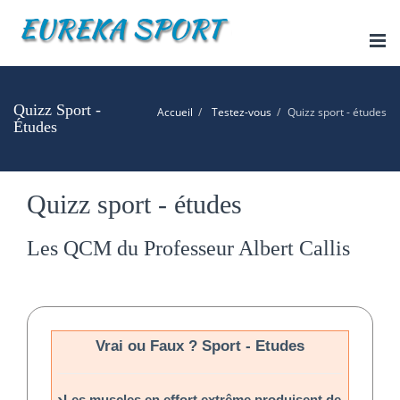
Tog
nav
Quizz Sport -
Accueil
Testez-vous
Quizz sport - études
Études
Quizz sport - études
Les QCM du Professeur Albert Callis
Vrai ou Faux ? Sport - Etudes
Les muscles en effort extrême produisent de