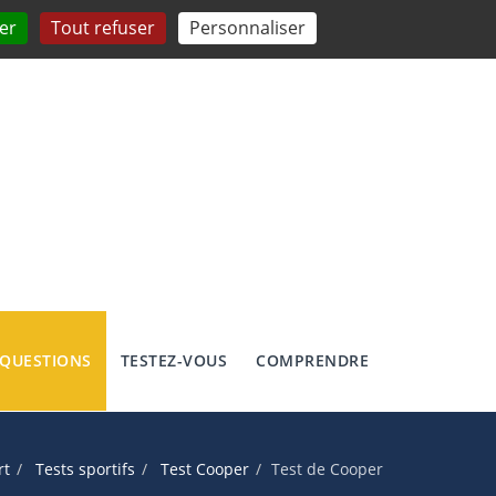
er
Tout refuser
Personnaliser
 QUESTIONS
TESTEZ-VOUS
COMPRENDRE
rt
Tests sportifs
Test Cooper
Test de Cooper