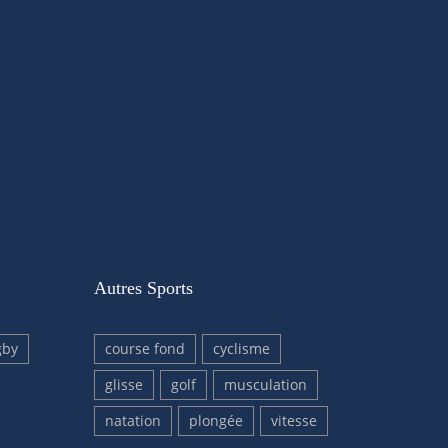
Autres Sports
gby
course fond
cyclisme
glisse
golf
musculation
natation
plongée
vitesse