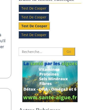
Test De Cooper
Test De Cooper
Test De Cooper
à
Test De Cooper
u’il
rer