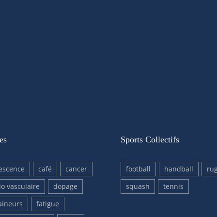
es
Sports Collectifs
escence
café
cancer
football
handball
ru
io vasculaire
dopage
squash
tennis
aineurs
fatigue