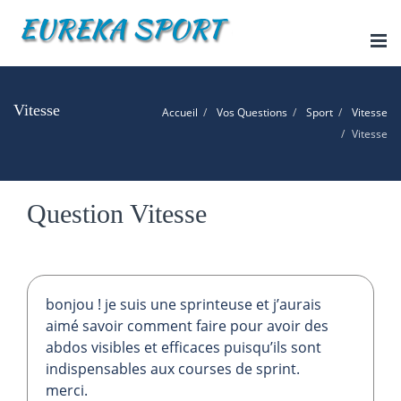
Tog
nav
Vitesse
Accueil
Vos Questions
Sport
Vitesse
Vitesse
Question Vitesse
bonjou ! je suis une sprinteuse et j’aurais
aimé savoir comment faire pour avoir des
abdos visibles et efficaces puisqu’ils sont
indispensables aux courses de sprint.
merci.