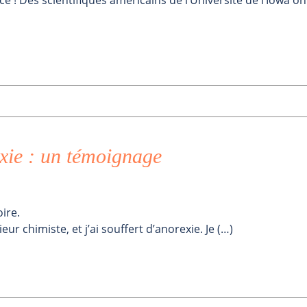
e ! Des scientifiques américains de l’Université de l’Iowa on
xie : un témoignage
ire.
ur chimiste, et j’ai souffert d’anorexie. Je (…)