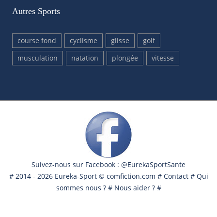
Autres Sports
course fond
cyclisme
glisse
golf
musculation
natation
plongée
vitesse
Suivez-nous sur Facebook : @EurekaSportSante
# 2014 - 2026 Eureka-Sport ©
comfiction.com
#
Contact
#
Qui
sommes nous ?
#
Nous aider ?
#