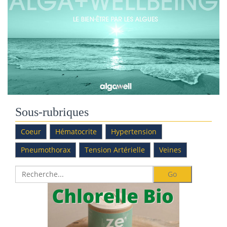
Sous-rubriques
Coeur
Hématocrite
Hypertension
Pneumothorax
Tension Artérielle
Veines