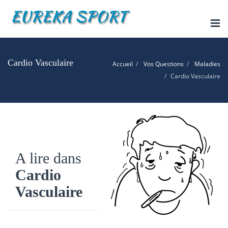
Tog
nav
Cardio Vasculaire
Accueil
Vos Questions
Maladies
Cardio Vasculaire
A lire dans
Cardio
Vasculaire