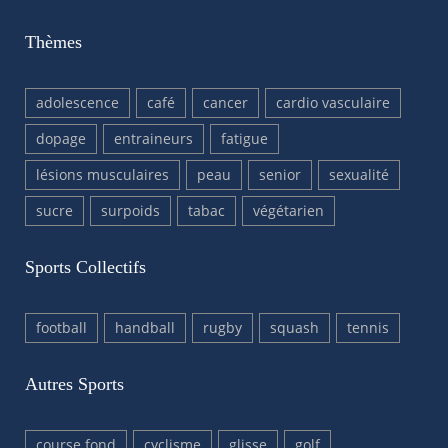
Thèmes
adolescence
café
cancer
cardio vasculaire
dopage
entraineurs
fatigue
lésions musculaires
peau
senior
sexualité
sucre
surpoids
tabac
végétarien
Sports Collectifs
football
handball
rugby
squash
tennis
Autres Sports
course fond
cyclisme
glisse
golf