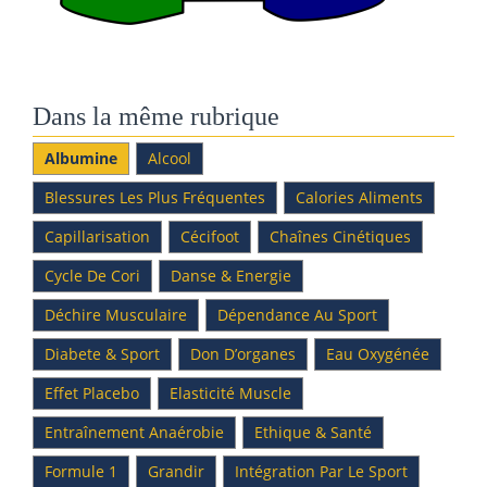
Dans la même rubrique
Albumine
Alcool
Blessures Les Plus Fréquentes
Calories Aliments
Capillarisation
Cécifoot
Chaînes Cinétiques
Cycle De Cori
Danse & Energie
Déchire Musculaire
Dépendance Au Sport
Diabete & Sport
Don D’organes
Eau Oxygénée
Effet Placebo
Elasticité Muscle
Entraînement Anaérobie
Ethique & Santé
Formule 1
Grandir
Intégration Par Le Sport