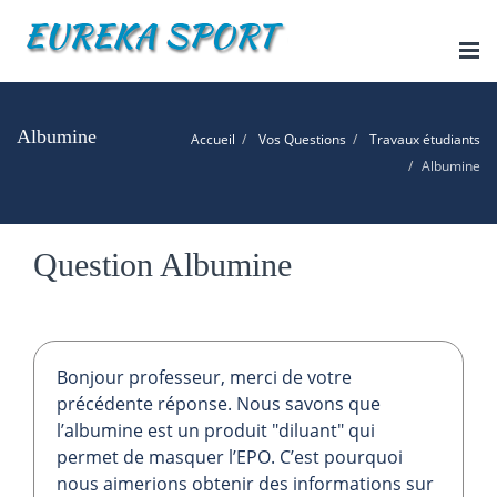
Tog
nav
Albumine
Accueil
Vos Questions
Travaux étudiants
Albumine
Question Albumine
Bonjour professeur, merci de votre
précédente réponse. Nous savons que
l’albumine est un produit "diluant" qui
permet de masquer l’EPO. C’est pourquoi
nous aimerions obtenir des informations sur