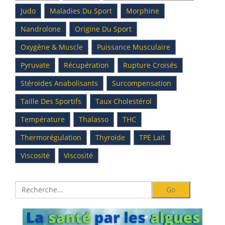
Judo
Maladies Du Sport
Morphine
Nandrolone
Origine Du Sport
Oxygène & Muscle
Puissance Musculaire
Pyruvate
Récupération
Rupture Croisés
Stéroïdes Anabolisants
Surcompensation
Taille Des Sportifs
Taux Cholestérol
Température
Thalasso
THC
Thermorégulation
Thyroïde
TPE Lait
Viscosité
Viscosité